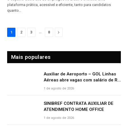
plataforma prática, acessível e eficiente, tanto para candidatos
quanto…
…
Next
1
2
3
8
Mais populares
Auxiliar de Aeroporto – GOL Linhas
Aéreas abre vagas com salário de R$
2.000,00 e benefícios atrativos
1 de agosto de 2026
SINIBREF CONTRATA AUXILIAR DE
ATENDIMENTO HOME OFFICE
1 de agosto de 2026