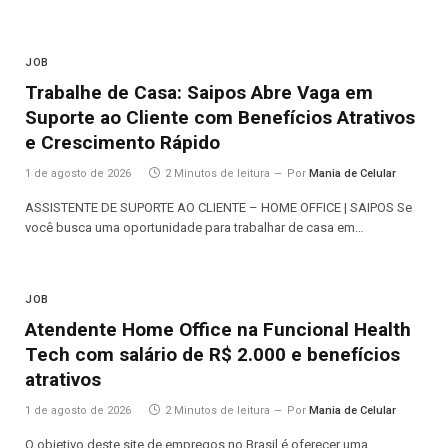
JOB
Trabalhe de Casa: Saipos Abre Vaga em
Suporte ao Cliente com Benefícios Atrativos
e Crescimento Rápido
1 de agosto de 2026
2 Minutos de leitura
Por
Mania de Celular
ASSISTENTE DE SUPORTE AO CLIENTE – HOME OFFICE | SAIPOS Se
você busca uma oportunidade para trabalhar de casa em…
JOB
Atendente Home Office na Funcional Health
Tech com salário de R$ 2.000 e benefícios
atrativos
1 de agosto de 2026
2 Minutos de leitura
Por
Mania de Celular
O objetivo deste site de empregos no Brasil é oferecer uma