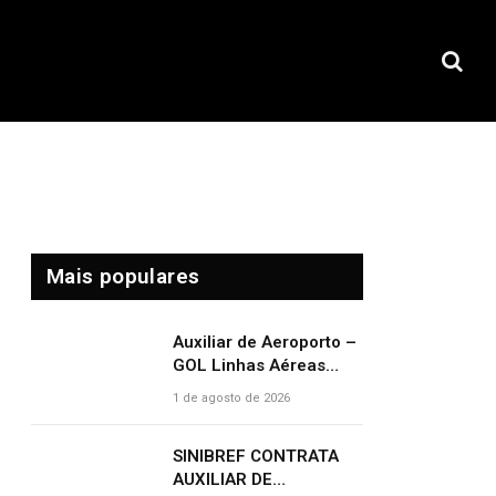
Mais populares
Auxiliar de Aeroporto –
GOL Linhas Aéreas
abre vagas com salário
1 de agosto de 2026
de R$ 2.000,00 e
benefícios atrativos
SINIBREF CONTRATA
AUXILIAR DE