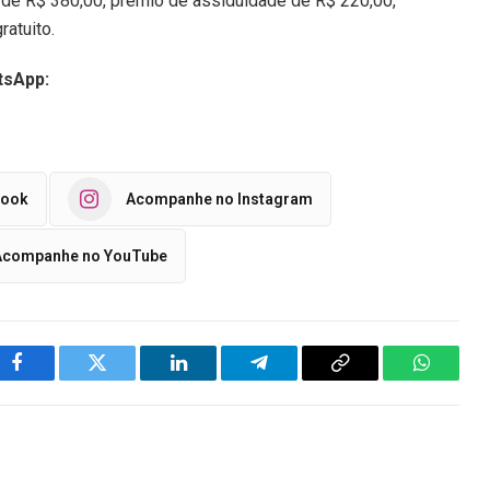
o de R$ 380,00, prêmio de assiduidade de R$ 220,00,
atuito.
tsApp:
book
Acompanhe no Instagram
Acompanhe no YouTube
Facebook
Twitter
LinkedIn
Telegram
Copy
WhatsA
Link