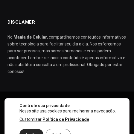
DISCLAMER
No
Mania de Celular
, compartilhamos conteúdos informativos
sobre tecnologia para facilitar seu dia a dia. Nos esforçamos
para ser precisos, mas somos humanos e erros podem
acontecer. Lembre-se: nosso conteúdo é apenas informativo e
não substitui a consulta a um profissional. Obrigado por estar
conosco!
Controle sua privacidade
SOBRE NÓS
CONTATO
POLÍTICA DE PRIVACIDADE
Nosso site usa cookies para melhorar a navegação.
POLÍTICA DE COOKIES
TERMOS DE USO
Customizar
Política de Privacidade
© 2026 Mania de Celular. Todos os direitos reservados.