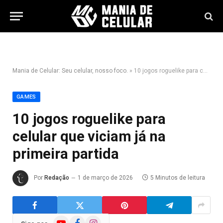
Mania de Celular: Seu celular, nosso foco.
»
10 jogos roguelike para celular que viciam já na primeira partida
GAMES
10 jogos roguelike para
celular que viciam já na
primeira partida
Por
Redação
1 de março de 2026
5 Minutos de leitura
YouTube
Facebook
Instagram