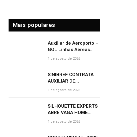
Mais populares
Auxiliar de Aeroporto –
GOL Linhas Aéreas
abre vagas com salário
1 de agosto de 2026
de R$ 2.000,00 e
benefícios atrativos
SINIBREF CONTRATA
AUXILIAR DE
ATENDIMENTO HOME
1 de agosto de 2026
OFFICE
SILHOUETTE EXPERTS
ABRE VAGA HOME
OFFICE – SUCESSO DO
1 de agosto de 2026
CLIENTE | R$ 2.500