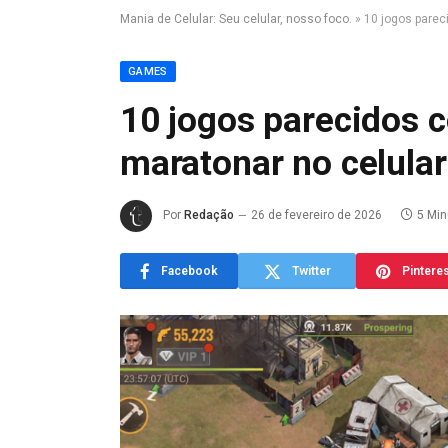
Mania de Celular: Seu celular, nosso foco.
»
10 jogos parec
GAMES
10 jogos parecidos 
maratonar no celular
Por
Redação
26 de fevereiro de 2026
5 Min
Facebook
Twitter
Pintere