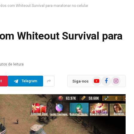
idos com Whiteout Survival para maratonar no celular
com Whiteout Survival para
utos de leitura
YouTube
Facebook
Instagram
Siga-nos
st
Telegram