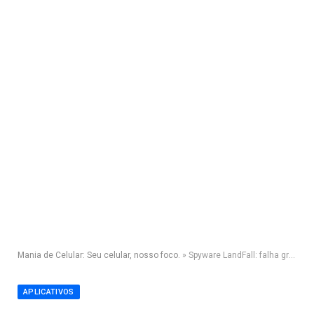
Mania de Celular: Seu celular, nosso foco.
»
Spyware LandFall: falha grave em celulares Samsung permite invasão silenciosa
APLICATIVOS