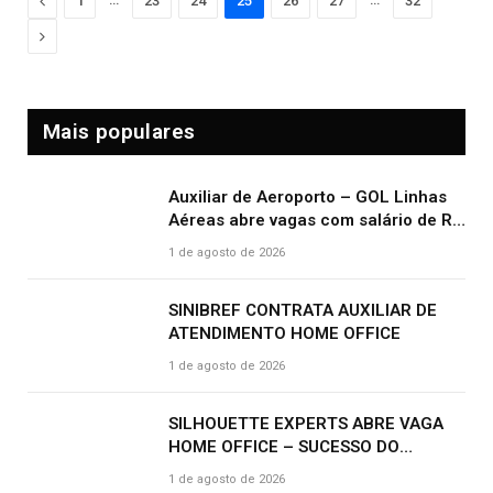
Previous
1
23
24
25
26
27
32
Next
Mais populares
Auxiliar de Aeroporto – GOL Linhas
Aéreas abre vagas com salário de R$
2.000,00 e benefícios atrativos
1 de agosto de 2026
SINIBREF CONTRATA AUXILIAR DE
ATENDIMENTO HOME OFFICE
1 de agosto de 2026
SILHOUETTE EXPERTS ABRE VAGA
HOME OFFICE – SUCESSO DO
CLIENTE | R$ 2.500
1 de agosto de 2026