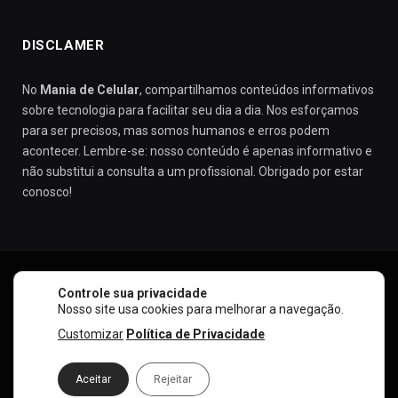
DISCLAMER
No
Mania de Celular
, compartilhamos conteúdos informativos
sobre tecnologia para facilitar seu dia a dia. Nos esforçamos
para ser precisos, mas somos humanos e erros podem
acontecer. Lembre-se: nosso conteúdo é apenas informativo e
não substitui a consulta a um profissional. Obrigado por estar
conosco!
Controle sua privacidade
SOBRE NÓS
CONTATO
POLÍTICA DE PRIVACIDADE
Nosso site usa cookies para melhorar a navegação.
POLÍTICA DE COOKIES
TERMOS DE USO
Customizar
Política de Privacidade
© 2026 Mania de Celular. Todos os direitos reservados.
Aceitar
Rejeitar