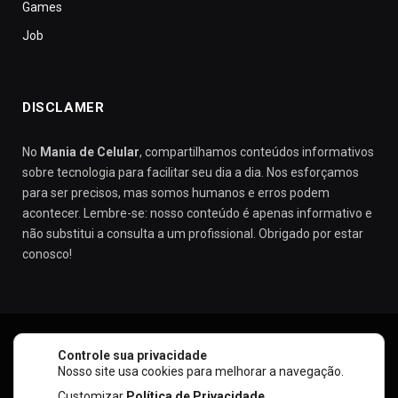
Games
Job
DISCLAMER
No
Mania de Celular
, compartilhamos conteúdos informativos
sobre tecnologia para facilitar seu dia a dia. Nos esforçamos
para ser precisos, mas somos humanos e erros podem
acontecer. Lembre-se: nosso conteúdo é apenas informativo e
não substitui a consulta a um profissional. Obrigado por estar
conosco!
Controle sua privacidade
SOBRE NÓS
CONTATO
POLÍTICA DE PRIVACIDADE
Nosso site usa cookies para melhorar a navegação.
POLÍTICA DE COOKIES
TERMOS DE USO
Customizar
Política de Privacidade